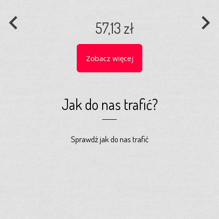
navigate_before
navigate_next
57,13 zł
Zobacz więcej
Jak do nas trafić?
Sprawdź jak do nas trafić