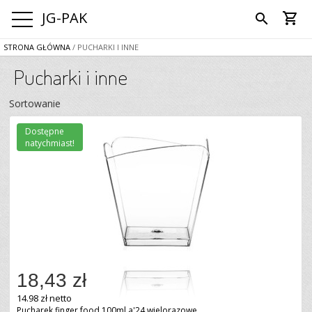
JG-PAK
shopping_cart
search
STRONA GŁÓWNA
/ PUCHARKI I INNE
Pucharki i inne
Sortowanie
Dostępne
natychmiast!
18,43 zł
14.98 zł netto
Pucharek finger food 100ml a'24 wielorazowe