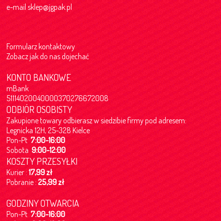
e-mail
sklep@jgpak.pl
Formularz kontaktowy
Zobacz jak do nas dojechać
KONTO BANKOWE
mBank
51114020040000370276672008
ODBIÓR OSOBISTY
Zakupione towary odbierasz w siedzibie firmy pod adresem:
Legnicka 12H, 25-328 Kielce
Pon-Pt
7:00-16:00
Sobota
9:00-12:00
KOSZTY PRZESYŁKI
Kurier :
17,99 zł
Pobranie :
25,99 zł
GODZINY OTWARCIA
Pon-Pt
7:00-16:00