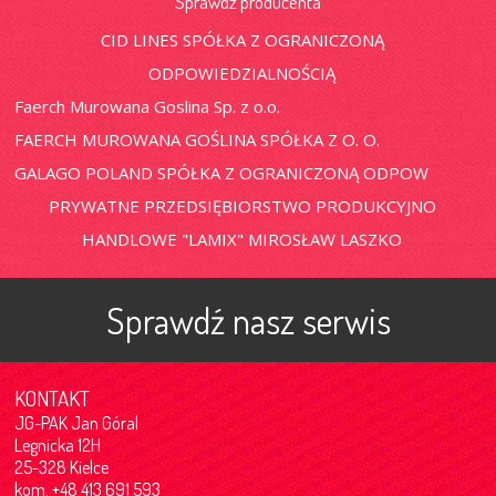
Sprawdź producenta
CID LINES SPÓŁKA Z OGRANICZONĄ
ODPOWIEDZIALNOŚCIĄ
Faerch Murowana Goslina Sp. z o.o.
FAERCH MUROWANA GOŚLINA SPÓŁKA Z O. O.
GALAGO POLAND SPÓŁKA Z OGRANICZONĄ ODPOW
PRYWATNE PRZEDSIĘBIORSTWO PRODUKCYJNO
HANDLOWE "LAMIX" MIROSŁAW LASZKO
Sprawdź nasz serwis
KONTAKT
JG-PAK Jan Góral
Legnicka 12H
25-328 Kielce
kom. +48 413 691 593