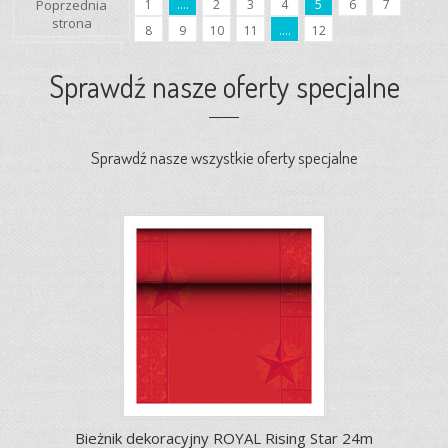
Poprzednia
1
....
2
3
4
5
6
7
strona
8
9
10
11
....
12
Następna
strona
Sprawdź nasze oferty specjalne
Sprawdź nasze wszystkie oferty specjalne
Bieżnik dekoracyjny ROYAL Rising Star 24m