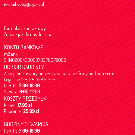
e-mail
sklep@jgpak.pl
Formularz kontaktowy
Zobacz jak do nas dojechać
KONTO BANKOWE
mBank
51114020040000370276672008
ODBIÓR OSOBISTY
Zakupione towary odbierasz w siedzibie firmy pod adresem:
Legnicka 12H, 25-328 Kielce
Pon-Pt
7:00-16:00
Sobota
9:00-12:00
KOSZTY PRZESYŁKI
Kurier :
17,99 zł
Pobranie :
25,99 zł
GODZINY OTWARCIA
Pon-Pt
7:00-16:00