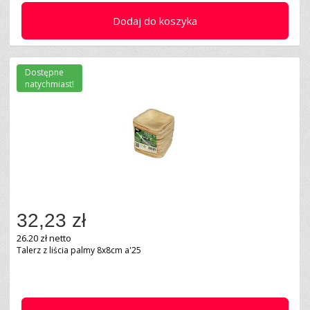
Dodaj do koszyka
Dostępne
natychmiast!
32,23 zł
26.20 zł netto
Talerz z liścia palmy 8x8cm a'25