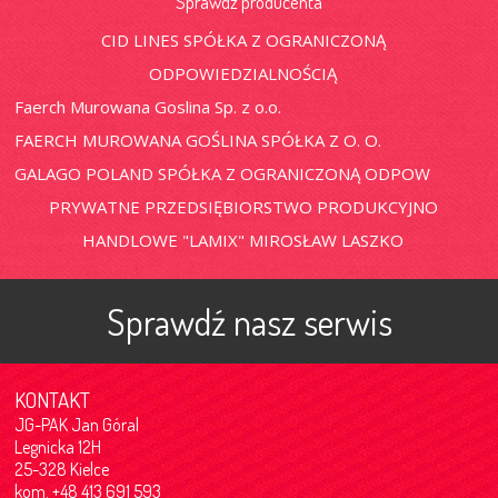
Sprawdź producenta
CID LINES SPÓŁKA Z OGRANICZONĄ
ODPOWIEDZIALNOŚCIĄ
Faerch Murowana Goslina Sp. z o.o.
FAERCH MUROWANA GOŚLINA SPÓŁKA Z O. O.
GALAGO POLAND SPÓŁKA Z OGRANICZONĄ ODPOW
PRYWATNE PRZEDSIĘBIORSTWO PRODUKCYJNO
HANDLOWE "LAMIX" MIROSŁAW LASZKO
Sprawdź nasz serwis
KONTAKT
JG-PAK Jan Góral
Legnicka 12H
25-328 Kielce
kom. +48 413 691 593