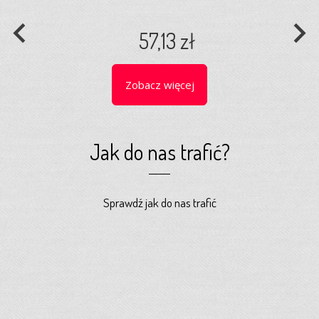
navigate_before
navigate_next
57,13 zł
Zobacz więcej
Jak do nas trafić?
Sprawdź jak do nas trafić