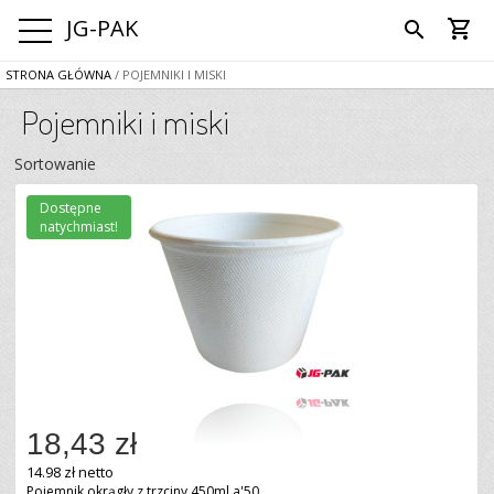
JG-PAK
shopping_cart
search
STRONA GŁÓWNA
/ POJEMNIKI I MISKI
Pojemniki i miski
Sortowanie
Dostępne
natychmiast!
18,43 zł
14.98 zł netto
Pojemnik okrągły z trzciny 450ml a'50