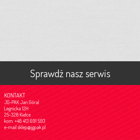
Sprawdź nasz serwis
KONTAKT
JG-PAK Jan Góral
Legnicka 12H
25-328 Kielce
kom. +48 413 691 593
e-mail
sklep@jgpak.pl