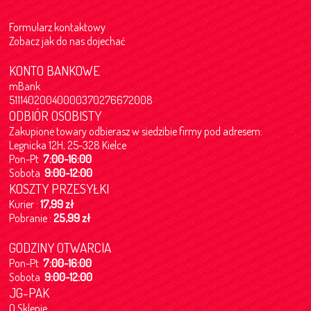
Formularz kontaktowy
Zobacz jak do nas dojechać
KONTO BANKOWE
mBank
51114020040000370276672008
ODBIÓR OSOBISTY
Zakupione towary odbierasz w siedzibie firmy pod adresem:
Legnicka 12H, 25-328 Kielce
Pon-Pt
7:00-16:00
Sobota
9:00-12:00
KOSZTY PRZESYŁKI
Kurier :
17,99 zł
Pobranie :
25,99 zł
GODZINY OTWARCIA
Pon-Pt
7:00-16:00
Sobota
9:00-12:00
JG-PAK
O Sklepie