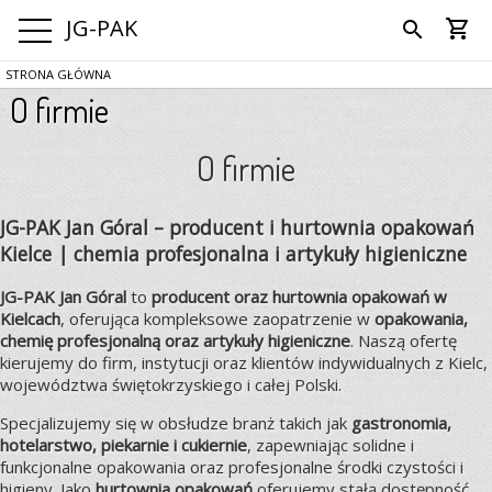
JG-PAK
shopping_cart
search
STRONA GŁÓWNA
O firmie
O firmie
JG-PAK Jan Góral – producent i hurtownia opakowań
Kielce | chemia profesjonalna i artykuły higieniczne
JG-PAK Jan Góral
to
producent oraz hurtownia opakowań w
Kielcach
, oferująca kompleksowe zaopatrzenie w
opakowania,
chemię profesjonalną oraz artykuły higieniczne
. Naszą ofertę
kierujemy do firm, instytucji oraz klientów indywidualnych z Kielc,
województwa świętokrzyskiego i całej Polski.
Specjalizujemy się w obsłudze branż takich jak
gastronomia,
hotelarstwo, piekarnie i cukiernie
, zapewniając solidne i
funkcjonalne opakowania oraz profesjonalne środki czystości i
higieny. Jako
hurtownia opakowań
oferujemy stałą dostępność