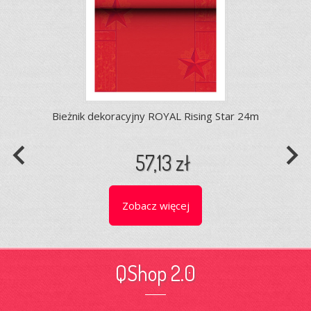
Bieżnik dekoracyjny ROYAL Rising Star 24m
navigate_before
navigate_next
57,13 zł
Zobacz więcej
QShop 2.0