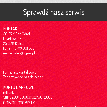
Sprawdź nasz serwis
KONTAKT
JG-PAK Jan Góral
Legnicka 12H
25-328 Kielce
kom. +48 413 691 593
e-mail
sklep@jgpak.pl
Formularz kontaktowy
Zobacz jak do nas dojechać
KONTO BANKOWE
mBank
51114020040000370276672008
ODBIÓR OSOBISTY