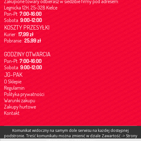
Zakupione towary odbierasz w siedzibie firmy pod adresem:
Legnicka 12H, 25-328 Kielce
Pon-Pt
7:00-16:00
Sobota
9:00-12:00
KOSZTY PRZESYŁKI
Kurier :
17,99 zł
Pobranie :
25,99 zł
GODZINY OTWARCIA
Pon-Pt
7:00-16:00
Sobota
9:00-12:00
JG-PAK
O Sklepie
Regulamin
Polityka prywatności
Warunki zakupu
Zakupy hurtowe
Kontakt
Komunikat widoczny na samym dole serwisu na każdej dostępnej
podstronie. Treść komunikatu można zmienić w dziale Zawartość -> Strony