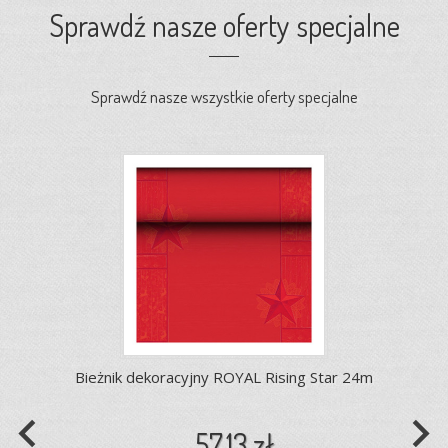
Sprawdź nasze oferty specjalne
Sprawdź nasze wszystkie oferty specjalne
Bieżnik dekoracyjny ROYAL Rising Star 24m
navigate_before
navigate_next
57,13 zł