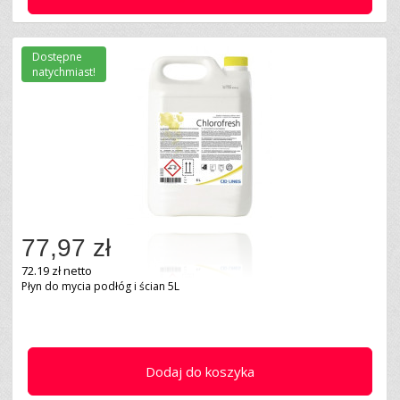
Dostępne
natychmiast!
77,97 zł
72.19 zł netto
Płyn do mycia podłóg i ścian 5L
Dodaj do koszyka