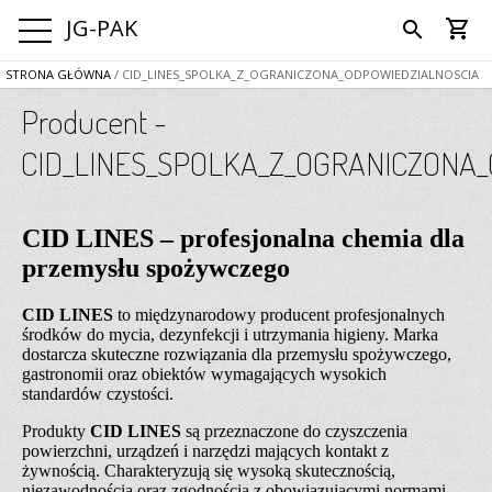
JG-PAK
shopping_cart
search
STRONA GŁÓWNA
/ CID_LINES_SPOLKA_Z_OGRANICZONA_ODPOWIEDZIALNOSCIA
Producent -
CID_LINES_SPOLKA_Z_OGRANICZONA
CID LINES – profesjonalna chemia dla
przemysłu spożywczego
CID LINES
to międzynarodowy producent profesjonalnych
środków do mycia, dezynfekcji i utrzymania higieny. Marka
dostarcza skuteczne rozwiązania dla przemysłu spożywczego,
gastronomii oraz obiektów wymagających wysokich
standardów czystości.
Produkty
CID LINES
są przeznaczone do czyszczenia
powierzchni, urządzeń i narzędzi mających kontakt z
żywnością. Charakteryzują się wysoką skutecznością,
niezawodnością oraz zgodnością z obowiązującymi normami