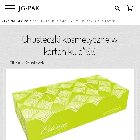
JG-PAK
shopping_cart
search
STRONA GŁÓWNA
/ CHUSTECZKI KOSMETYCZNE W KARTONIKU A'100
Chusteczki kosmetyczne w
kartoniku a'100
HIGIENA
Chusteczki
-