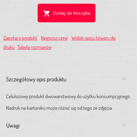
shopping_cart
Dodaj do koszyka
Zapytaj o produkt
Negocjuj cenę
Widok opisu towaru do
druku
Tabela rozmiarów
Szczegółowy opis produktu
Celulozowy produkt dwuwarstwowy do użytku konsumpcyjnego.
Nadruk na kartoniku może różnić się od tego ze zdjęcia.
Uwagi