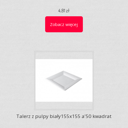
4,81 zł
Zobacz więcej
Talerz z pulpy biały155x155 a'50 kwadrat