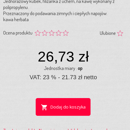
Jednorazowy kubek, filiżanka z uchem, na kawę wykonany z
polipropylenu.
Przeznaczony do podawania zimnych i ciepłych napojów.
kawa herbata
Ocena produktu
Ulubione
26,73 zł
Jednostka miary :
op
VAT: 23 % - 21.73 zł netto
shopping_cart
Dodaj do koszyka