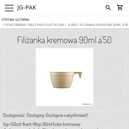
JG-PAK
shopping_cart
search
STRONA GŁÓWNA
/ OPAKOWANIA I NACZYNIA PLASTIKOWE
/ KUBKI
/ FILIŻANKA KREMOWA 90ML A'50
Filiżanka kremowa 90ml a'50
Dostępność:
Dostępny
Dostępne natychmiast!
1op=50szt 1kart=18op 90ml kolor kremowy.