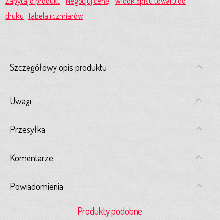
Zapytaj o produkt
Negocjuj cenę
Widok opisu towaru do
druku
Tabela rozmiarów
Szczegółowy opis produktu
Uwagi
Przesyłka
Komentarze
Powiadomienia
Produkty podobne