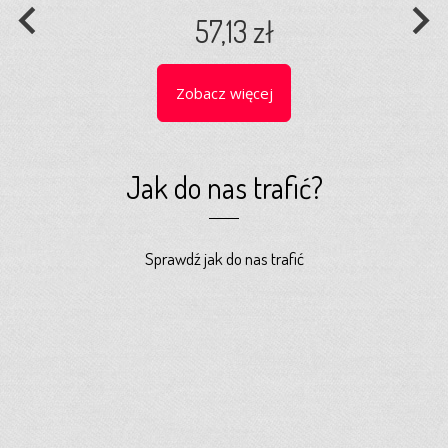
navigate_before
navigate_next
57,13 zł
Zobacz więcej
Jak do nas trafić?
Sprawdź jak do nas trafić