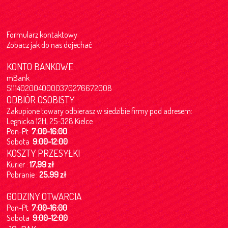
Formularz kontaktowy
Zobacz jak do nas dojechać
KONTO BANKOWE
mBank
51114020040000370276672008
ODBIÓR OSOBISTY
Zakupione towary odbierasz w siedzibie firmy pod adresem:
Legnicka 12H, 25-328 Kielce
Pon-Pt
7:00-16:00
Sobota
9:00-12:00
KOSZTY PRZESYŁKI
Kurier :
17,99 zł
Pobranie :
25,99 zł
GODZINY OTWARCIA
Pon-Pt
7:00-16:00
Sobota
9:00-12:00