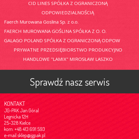
CID LINES SPÓŁKA Z OGRANICZONĄ
ODPOWIEDZIALNOŚCIĄ
Faerch Murowana Goslina Sp. z o.o.
FAERCH MUROWANA GOŚLINA SPÓŁKA Z O. O.
GALAGO POLAND SPÓŁKA Z OGRANICZONĄ ODPOW
PRYWATNE PRZEDSIĘBIORSTWO PRODUKCYJNO
HANDLOWE "LAMIX" MIROSŁAW LASZKO
Sprawdź nasz serwis
KONTAKT
JG-PAK Jan Góral
Legnicka 12H
25-328 Kielce
kom. +48 413 691 593
e-mail
sklep@jgpak.pl