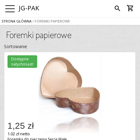
JG-PAK
shopping_cart
search
STRONA GŁÓWNA
/ FOREMKI PAPIEROWE
Foremki papierowe
Sortowanie
Dostępne
natychmiast!
1,25 zł
1.02 zł netto
Foremka do pieczenia Serce Małe