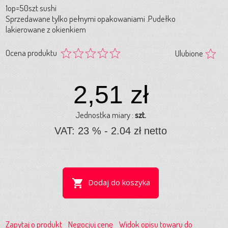
1op=50szt sushi
Sprzedawane tylko pełnymi opakowaniami .Pudełko
lakierowane z okienkiem
Ocena produktu
Ulubione
2,51 zł
Jednostka miary :
szt.
VAT: 23 % - 2.04 zł netto
shopping_cart
Dodaj do koszyka
Zapytaj o produkt
Negocjuj cenę
Widok opisu towaru do