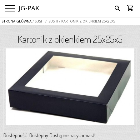
JG-PAK
shopping_cart
search
STRONA GŁÓWNA
/ SUSHI
/ SUSHI
/ KARTONIK Z OKIENKIEM 25X25X5
Kartonik z okienkiem 25x25x5
Dostępność:
Dostępny
Dostępne natychmiast!