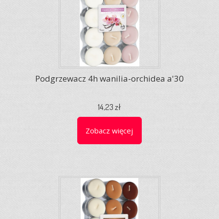
Podgrzewacz 4h wanilia-orchidea a'30
14,23 zł
Zobacz więcej