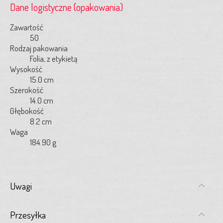
Dane logistyczne (opakowania)
Zawartość
50
Rodzaj pakowania
Folia, z etykietą
Wysokość
15.0 cm
Szerokość
14.0 cm
Głębokość
8.2 cm
Waga
184.90 g
Uwagi
Przesyłka