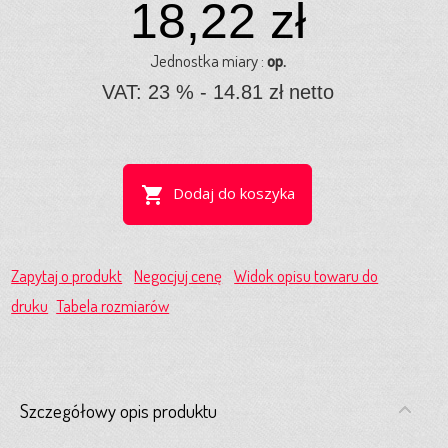
18,22 zł
Jednostka miary :
op.
VAT: 23 % - 14.81 zł netto
shopping_cart
Dodaj do koszyka
Zapytaj o produkt
Negocjuj cenę
Widok opisu towaru do
druku
Tabela rozmiarów
Szczegółowy opis produktu