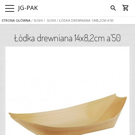
JG-PAK
shopping_cart
search
STRONA GŁÓWNA
/ SUSHI
/ SUSHI
/ ŁÓDKA DREWNIANA 14X8,2CM A'50
Łódka drewniana 14x8,2cm a'50