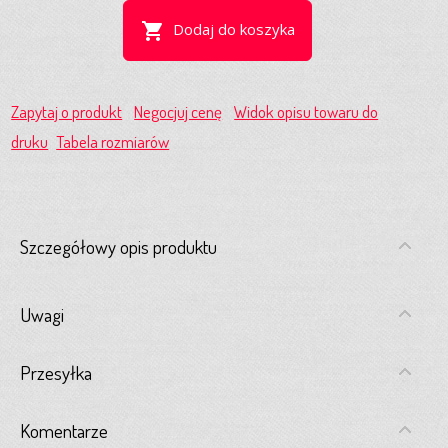
shopping_cart
Dodaj do koszyka
Zapytaj o produkt
Negocjuj cenę
Widok opisu towaru do
druku
Tabela rozmiarów
Szczegółowy opis produktu
Uwagi
Przesyłka
Komentarze