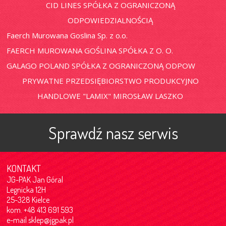
CID LINES SPÓŁKA Z OGRANICZONĄ
ODPOWIEDZIALNOŚCIĄ
Faerch Murowana Goslina Sp. z o.o.
FAERCH MUROWANA GOŚLINA SPÓŁKA Z O. O.
GALAGO POLAND SPÓŁKA Z OGRANICZONĄ ODPOW
PRYWATNE PRZEDSIĘBIORSTWO PRODUKCYJNO
HANDLOWE "LAMIX" MIROSŁAW LASZKO
Sprawdź nasz serwis
KONTAKT
JG-PAK Jan Góral
Legnicka 12H
25-328 Kielce
kom. +48 413 691 593
e-mail
sklep@jgpak.pl