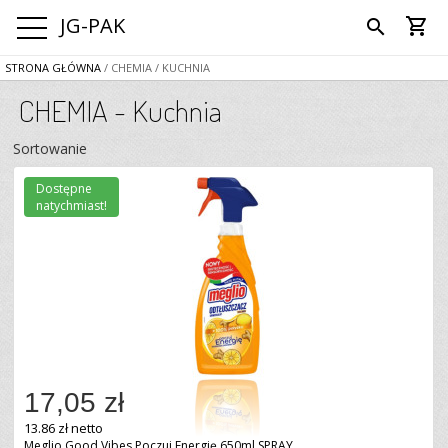
JG-PAK
shopping_cart
search
STRONA GŁÓWNA
/ CHEMIA
/ KUCHNIA
CHEMIA - Kuchnia
Sortowanie
Dostępne
natychmiast!
17,05 zł
13.86 zł netto
Meglio Good Vibes Poczuj Energię 650ml SPRAY