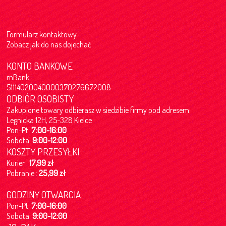
Formularz kontaktowy
Zobacz jak do nas dojechać
KONTO BANKOWE
mBank
51114020040000370276672008
ODBIÓR OSOBISTY
Zakupione towary odbierasz w siedzibie firmy pod adresem:
Legnicka 12H, 25-328 Kielce
Pon-Pt
7:00-16:00
Sobota
9:00-12:00
KOSZTY PRZESYŁKI
Kurier :
17,99 zł
Pobranie :
25,99 zł
GODZINY OTWARCIA
Pon-Pt
7:00-16:00
Sobota
9:00-12:00