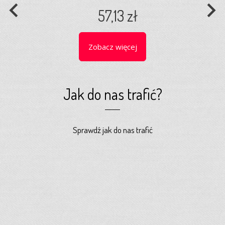
navigate_before
navigate_next
57,13 zł
Zobacz więcej
Jak do nas trafić?
Sprawdź jak do nas trafić