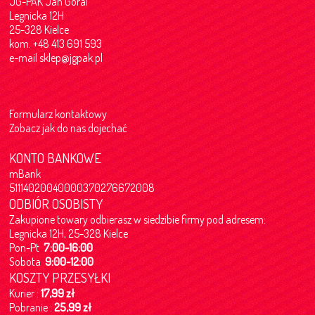
JG-PAK Jan Góral
Legnicka 12H
25-328 Kielce
kom. +48 413 691 593
e-mail
sklep@jgpak.pl
Formularz kontaktowy
Zobacz jak do nas dojechać
KONTO BANKOWE
mBank
51114020040000370276672008
ODBIÓR OSOBISTY
Zakupione towary odbierasz w siedzibie firmy pod adresem:
Legnicka 12H, 25-328 Kielce
Pon-Pt
7:00-16:00
Sobota
9:00-12:00
KOSZTY PRZESYŁKI
Kurier :
17,99 zł
Pobranie :
25,99 zł