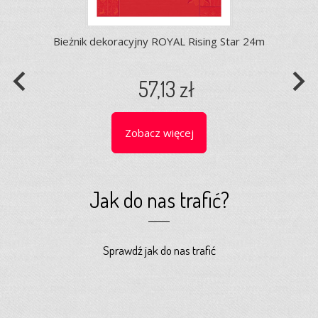
Bieżnik dekoracyjny ROYAL Rising Star 24m
navigate_before
navigate_next
57,13 zł
Zobacz więcej
Jak do nas trafić?
Sprawdź jak do nas trafić