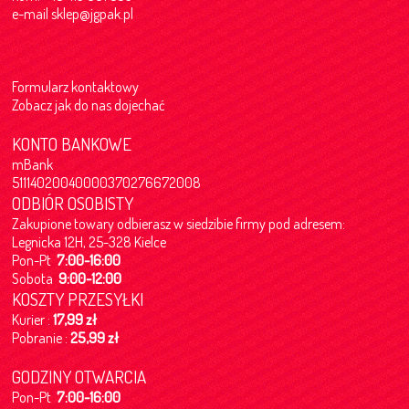
e-mail
sklep@jgpak.pl
Formularz kontaktowy
Zobacz jak do nas dojechać
KONTO BANKOWE
mBank
51114020040000370276672008
ODBIÓR OSOBISTY
Zakupione towary odbierasz w siedzibie firmy pod adresem:
Legnicka 12H, 25-328 Kielce
Pon-Pt
7:00-16:00
Sobota
9:00-12:00
KOSZTY PRZESYŁKI
Kurier :
17,99 zł
Pobranie :
25,99 zł
GODZINY OTWARCIA
Pon-Pt
7:00-16:00