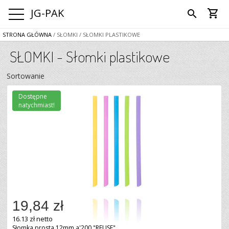
JG-PAK
shopping_cart
search
STRONA GŁÓWNA
/ SŁOMKI
/ SŁOMKI PLASTIKOWE
SŁOMKI - Słomki plastikowe
Sortowanie
Dostępne
natychmiast!
19,84 zł
16.13 zł netto
Słomka prosta 12mm a'200 "REUSE"