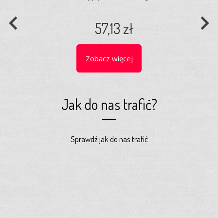
navigate_before
navigate_next
57,13 zł
Zobacz więcej
Jak do nas trafić?
Sprawdź jak do nas trafić