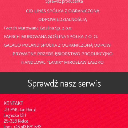
Sprawdź producenta
CID LINES SPÓŁKA Z OGRANICZONĄ
ODPOWIEDZIALNOŚCIĄ
Faerch Murowana Goslina Sp. z o.o.
FAERCH MUROWANA GOŚLINA SPÓŁKA Z O. O.
GALAGO POLAND SPÓŁKA Z OGRANICZONĄ ODPOW
PRYWATNE PRZEDSIĘBIORSTWO PRODUKCYJNO
HANDLOWE "LAMIX" MIROSŁAW LASZKO
Sprawdź nasz serwis
KONTAKT
JG-PAK Jan Góral
Legnicka 12H
25-328 Kielce
kom. +48 413 691 593