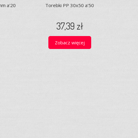
mm a'20
Torebki PP 30x50 a'50
37,39 zł
Zobacz więcej