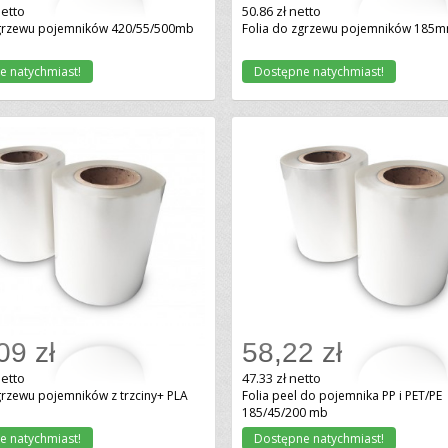
netto
50.86 zł netto
zgrzewu pojemników 420/55/500mb
Folia do zgrzewu pojemników 185
e natychmiast!
Dostępne natychmiast!
09 zł
58,22 zł
Dodaj do koszyka
Dodaj do koszyka
netto
47.33 zł netto
grzewu pojemników z trzciny+ PLA
Folia peel do pojemnika PP i PET/PE
185/45/200 mb
e natychmiast!
Dostępne natychmiast!