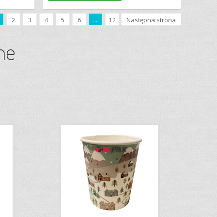
Następna strona
2
3
4
5
6
....
12
ne