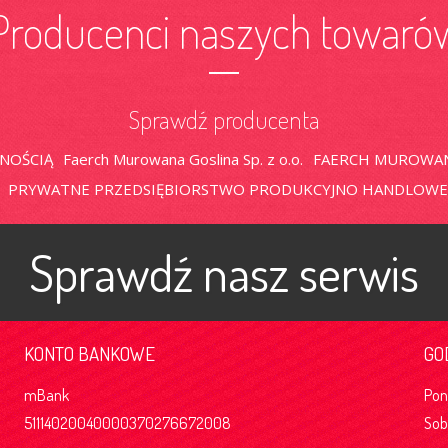
Producenci naszych towaró
Sprawdź producenta
LNOŚCIĄ
Faerch Murowana Goslina Sp. z o.o.
FAERCH MUROWANA
PRYWATNE PRZEDSIĘBIORSTWO PRODUKCYJNO HANDLOWE 
Sprawdź nasz serwis
KONTO BANKOWE
GO
mBank
Po
51114020040000370276672008
So