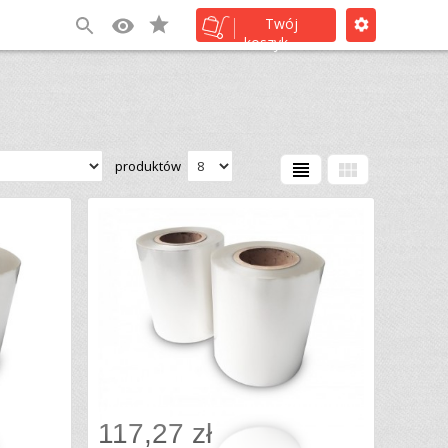
(0)
Twój
koszyk
produktów
view_headline
view_module
117,27 zł
Dodaj do koszyka