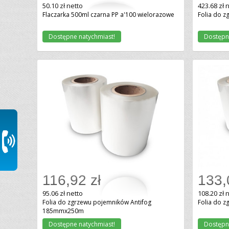
50.10 zł netto
423.68 zł 
Flaczarka 500ml czarna PP a'100 wielorazowe
Folia do 
Dostępne natychmiast!
Dostępn
116,92 zł
133,
Dodaj do koszyka
95.06 zł netto
108.20 zł 
Folia do zgrzewu pojemników Antifog
Folia do z
185mmx250m
Dostępne natychmiast!
Dostępn