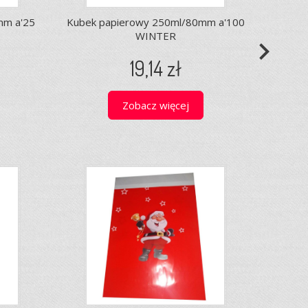
mm a'25
Kubek papierowy 250ml/80mm a'100
WINTER
navigate_next
19,14 zł
Zobacz więcej