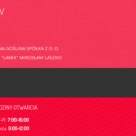
w
 GOŚLINA SPÓŁKA Z O. O.
"LAMIX" MIROSŁAW LASZKO
DZINY OTWARCIA
n-Pt
7:00-16:00
bota
9:00-12:00