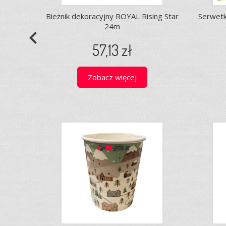
Bieżnik dekoracyjny ROYAL Rising Star
Serwetk
24m
navigate_before
57,13 zł
Zobacz więcej