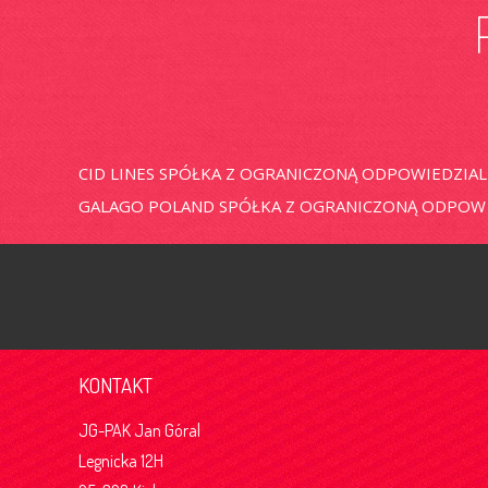
CID LINES SPÓŁKA Z OGRANICZONĄ ODPOWIEDZIA
GALAGO POLAND SPÓŁKA Z OGRANICZONĄ ODPOW
KONTAKT
JG-PAK Jan Góral
Legnicka 12H