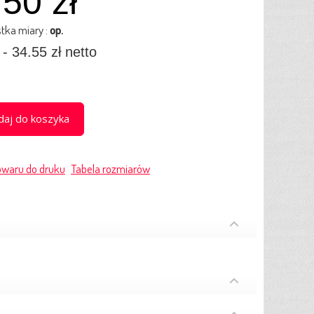
50 zł
tka miary :
op.
- 34.55 zł netto
aj do koszyka
owaru do druku
Tabela rozmiarów