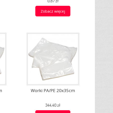
0,87 zł
Zobacz więcej
m
Worki PA/PE 20x35cm
344,40 zł