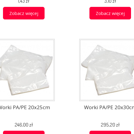
1,43 zł
3,10 zł
Zobacz więcej
Zobacz więcej
Worki PA/PE 20x25cm
Worki PA/PE 20x30c
246,00 zł
295,20 zł