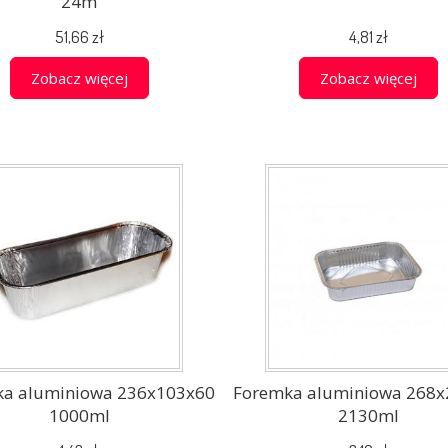
24m
51,66 zł
4,81 zł
Zobacz więcej
Zobacz więcej
ka aluminiowa 236x103x60
Foremka aluminiowa 268x
1000ml
2130ml