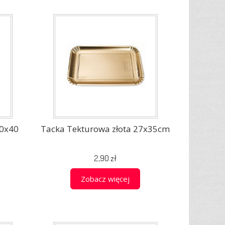
30x40
Tacka Tekturowa złota 27x35cm
2,90 zł
Zobacz więcej