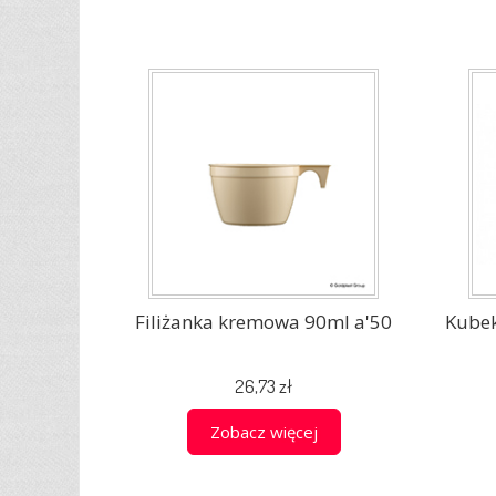
Filiżanka kremowa 90ml a'50
Kubek
26,73 zł
Zobacz więcej