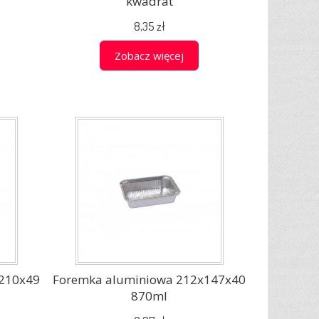
kwadrat
8,35 zł
Zobacz więcej
210x49
Foremka aluminiowa 212x147x40
870ml