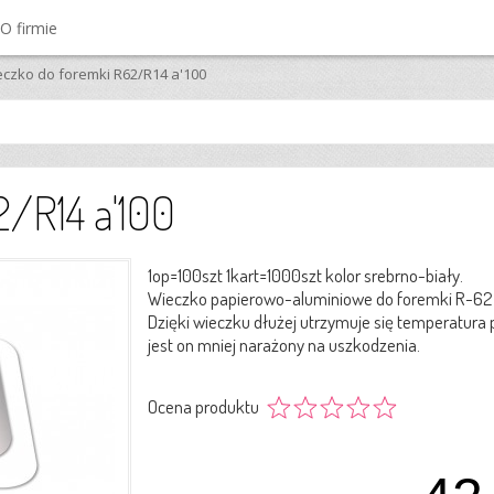
O firmie
eczko do foremki R62/R14 a'100
/R14 a'100
1op=100szt 1kart=1000szt kolor srebrno-biały.
Wieczko papierowo-aluminiowe do foremki R-62 
Dzięki wieczku dłużej utrzymuje się temperatura
jest on mniej narażony na uszkodzenia.
Ocena produktu