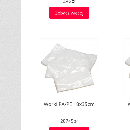
6,46 zł
Zobacz więcej
Worki PA/PE 18x35cm
287,45 zł