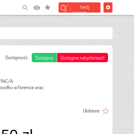
(0)
Twój
koszyk
Dostępność:
Dostępny
Dostępne natychmiast!
114C/A.
 posiłku w foremce oraz
Ulubione