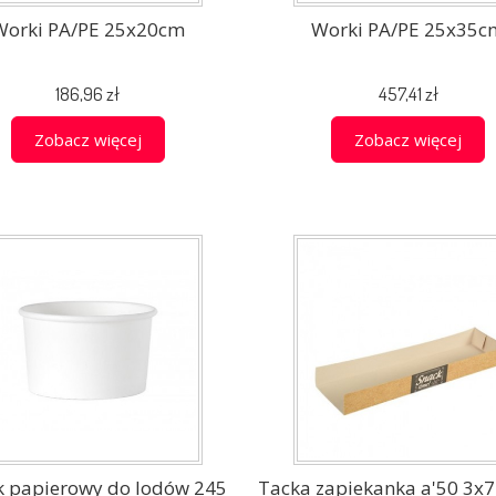
Worki PA/PE 25x20cm
Worki PA/PE 25x35c
186,96 zł
457,41 zł
Zobacz więcej
Zobacz więcej
 papierowy do lodów 245
Tacka zapiekanka a'50 3x7