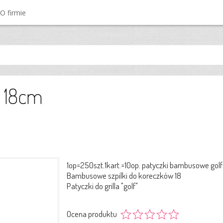
O firmie
e 18cm
1op=250szt.1kart.=10op. patyczki bambusowe golf
Bambusowe szpilki do koreczków 18
Patyczki do grilla "golf"
Ocena produktu