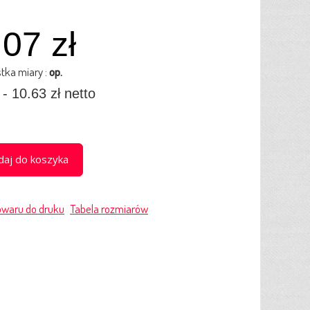
07 zł
tka miary :
op.
- 10.63 zł netto
aj do koszyka
owaru do druku
Tabela rozmiarów