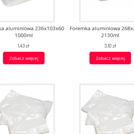
ka aluminiowa 236x103x60
Foremka aluminiowa 268x
1000ml
2130ml
1,43 zł
3,10 zł
Zobacz więcej
Zobacz więcej