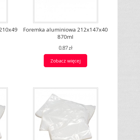
210x49
Foremka aluminiowa 212x147x40
870ml
0,87 zł
Zobacz więcej