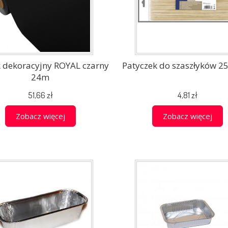
k dekoracyjny ROYAL czarny
Patyczek do szaszłyków 25
24m
51,66 zł
4,81 zł
Zobacz więcej
Zobacz więcej