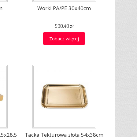
m
Worki PA/PE 30x40cm
590,40 zł
Zobacz więcej
,5x28,5
Tacka Tekturowa złota 54x38cm