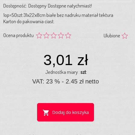
Dostępność:
Dostępny
Dostępne natychmiast!
1op=50szt 31x22x8cm białe bez nadruku materiał tektura
Karton do pakowania ciast.
Ocena produktu
Ulubione
3,01 zł
Jednostka miary :
szt
VAT: 23 % - 2.45 zł netto
shopping_cart
Dodaj do koszyka