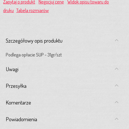
Zapytaj o produkt
Negocjuj cenę
Widok opisu towaru do
druku
Tabela rozmiarów
Szczegółowy opis produktu
Podlega opłacie SUP - 31gr/szt
Uwagi
Przesyłka
Komentarze
Powiadomienia