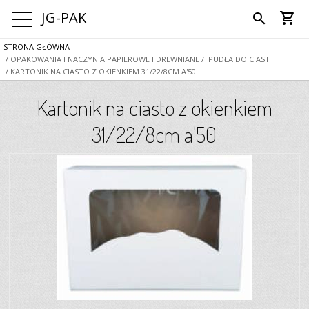
JG-PAK
shopping_cart
search
STRONA GŁÓWNA
/ OPAKOWANIA I NACZYNIA PAPIEROWE I DREWNIANE
/ PUDŁA DO CIAST
/ KARTONIK NA CIASTO Z OKIENKIEM 31/22/8CM A'50
Kartonik na ciasto z okienkiem
31/22/8cm a'50