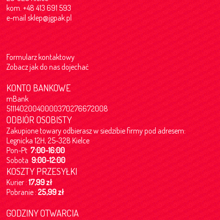
kom. +48 413 691 593
e-mail
sklep@jgpak.pl
Formularz kontaktowy
Zobacz jak do nas dojechać
KONTO BANKOWE
mBank
51114020040000370276672008
ODBIÓR OSOBISTY
Zakupione towary odbierasz w siedzibie firmy pod adresem:
Legnicka 12H, 25-328 Kielce
Pon-Pt
7:00-16:00
Sobota
9:00-12:00
KOSZTY PRZESYŁKI
Kurier :
17,99 zł
Pobranie :
25,99 zł
GODZINY OTWARCIA