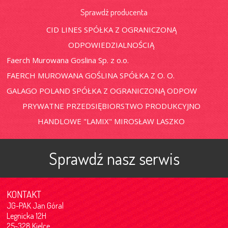
Sprawdź producenta
CID LINES SPÓŁKA Z OGRANICZONĄ
ODPOWIEDZIALNOŚCIĄ
Faerch Murowana Goslina Sp. z o.o.
FAERCH MUROWANA GOŚLINA SPÓŁKA Z O. O.
GALAGO POLAND SPÓŁKA Z OGRANICZONĄ ODPOW
PRYWATNE PRZEDSIĘBIORSTWO PRODUKCYJNO
HANDLOWE "LAMIX" MIROSŁAW LASZKO
Sprawdź nasz serwis
KONTAKT
JG-PAK Jan Góral
Legnicka 12H
25-328 Kielce