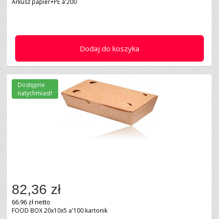
Arkusz papier+PE a'200
Dodaj do koszyka
Dostępne
natychmiast!
82,36 zł
66.96 zł netto
FOOD BOX 20x10x5 a'100 kartonik