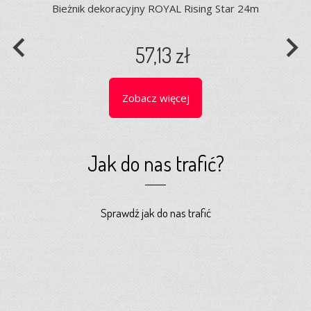
Bieżnik dekoracyjny ROYAL Rising Star 24m
navigate_before
navigate_next
57,13 zł
Zobacz więcej
Jak do nas trafić?
Sprawdź jak do nas trafić