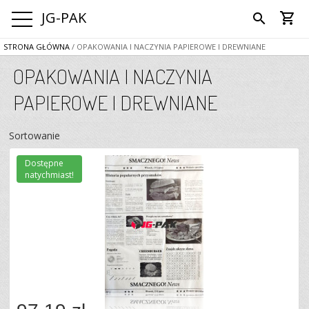
JG-PAK
shopping_cart
search
STRONA GŁÓWNA
/ OPAKOWANIA I NACZYNIA PAPIEROWE I DREWNIANE
OPAKOWANIA I NACZYNIA
PAPIEROWE I DREWNIANE
Sortowanie
Dostępne
natychmiast!