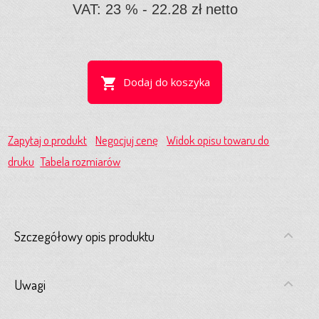
VAT: 23 % - 22.28 zł netto
shopping_cart
Dodaj do koszyka
Zapytaj o produkt
Negocjuj cenę
Widok opisu towaru do
druku
Tabela rozmiarów
Szczegółowy opis produktu
Uwagi