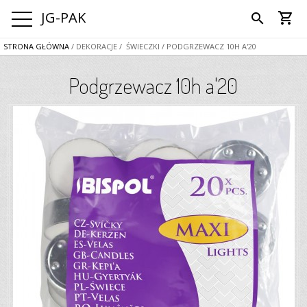
JG-PAK
shopping_cart
search
STRONA GŁÓWNA
/ DEKORACJE
/ ŚWIECZKI
/ PODGRZEWACZ 10H A'20
Podgrzewacz 10h a'20