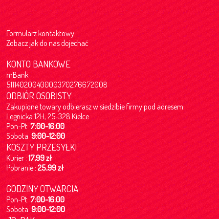
Formularz kontaktowy
Zobacz jak do nas dojechać
KONTO BANKOWE
mBank
51114020040000370276672008
ODBIÓR OSOBISTY
Zakupione towary odbierasz w siedzibie firmy pod adresem:
Legnicka 12H, 25-328 Kielce
Pon-Pt
7:00-16:00
Sobota
9:00-12:00
KOSZTY PRZESYŁKI
Kurier :
17,99 zł
Pobranie :
25,99 zł
GODZINY OTWARCIA
Pon-Pt
7:00-16:00
Sobota
9:00-12:00