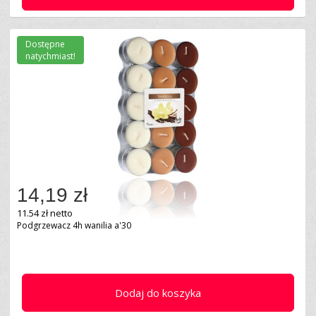
Dostępne
natychmiast!
14,19 zł
11.54 zł netto
Podgrzewacz 4h wanilia a'30
Dodaj do koszyka