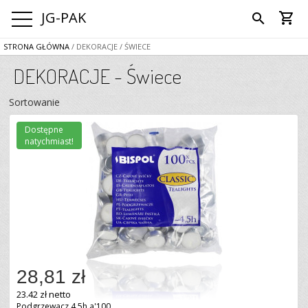
JG-PAK
shopping_cart
search
STRONA GŁÓWNA
/ DEKORACJE
/ ŚWIECE
DEKORACJE - Świece
Sortowanie
Dostępne
natychmiast!
28,81 zł
23.42 zł netto
Podgrzewacz 4,5h a'100