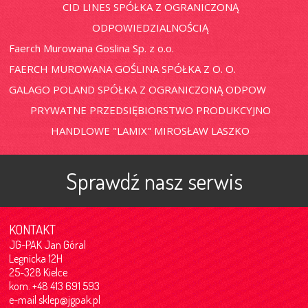
CID LINES SPÓŁKA Z OGRANICZONĄ
ODPOWIEDZIALNOŚCIĄ
Faerch Murowana Goslina Sp. z o.o.
FAERCH MUROWANA GOŚLINA SPÓŁKA Z O. O.
GALAGO POLAND SPÓŁKA Z OGRANICZONĄ ODPOW
PRYWATNE PRZEDSIĘBIORSTWO PRODUKCYJNO
HANDLOWE "LAMIX" MIROSŁAW LASZKO
Sprawdź nasz serwis
KONTAKT
JG-PAK Jan Góral
Legnicka 12H
25-328 Kielce
kom. +48 413 691 593
e-mail
sklep@jgpak.pl