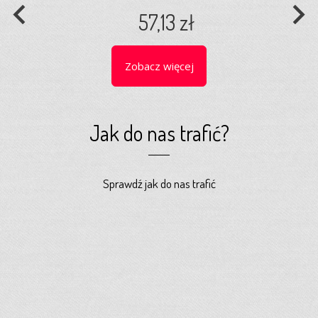
navigate_before
navigate_next
57,13 zł
Zobacz więcej
Jak do nas trafić?
Sprawdź jak do nas trafić