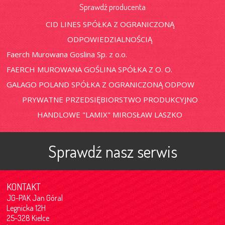
Sprawdź producenta
CID LINES SPÓŁKA Z OGRANICZONĄ
ODPOWIEDZIALNOŚCIĄ
Faerch Murowana Goslina Sp. z o.o.
FAERCH MUROWANA GOŚLINA SPÓŁKA Z O. O.
GALAGO POLAND SPÓŁKA Z OGRANICZONĄ ODPOW
PRYWATNE PRZEDSIĘBIORSTWO PRODUKCYJNO
HANDLOWE "LAMIX" MIROSŁAW LASZKO
Sprawdź nasz serwis
KONTAKT
JG-PAK Jan Góral
Legnicka 12H
25-328 Kielce