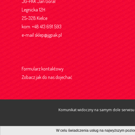
JG-PAK Jan Góral
Legnicka 12H
25-328 Kielce
kom. +48 413 691 593
e-mail
sklep@jgpak.pl
Formularz kontaktowy
Zobacz jak do nas dojechać
Komunikat widoczny na samym dole serwisu n
W celu świadczenia usług na najwyższym poziomi