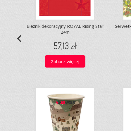
Bieżnik dekoracyjny ROYAL Rising Star
Serwetk
24m
navigate_before
57,13 zł
Zobacz więcej