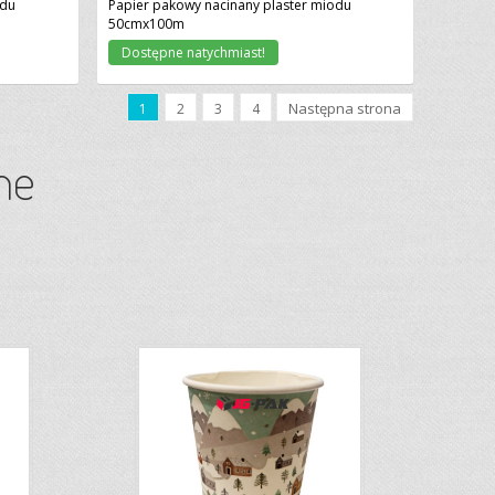
odu
Papier pakowy nacinany plaster miodu
50cmx100m
Dostępne natychmiast!
Następna strona
1
2
3
4
ne