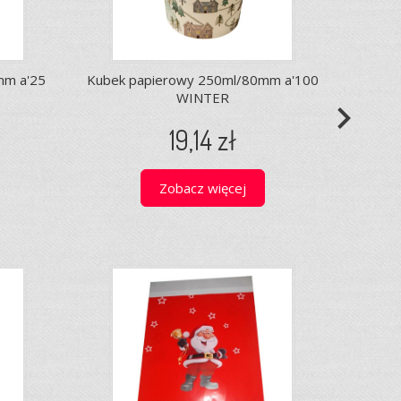
mm a'25
Kubek papierowy 250ml/80mm a'100
WINTER
navigate_next
19,14 zł
Zobacz więcej