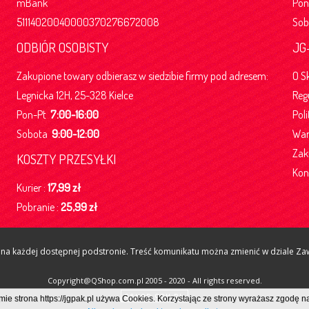
mBank
Po
51114020040000370276672008
So
ODBIÓR OSOBISTY
JG
Zakupione towary odbierasz w siedzibie firmy pod adresem:
O S
Legnicka 12H, 25-328 Kielce
Reg
Pon-Pt
7:00-16:00
Pol
Sobota
9:00-12:00
War
Zak
KOSZTY PRZESYŁKI
Kon
Kurier :
17,99 zł
Pobranie :
25,99 zł
a każdej dostępnej podstronie. Treść komunikatu można zmienić w dziale Zawa
Copyright@QShop.com.pl 2005 - 2020 - All rights reserved.
e strona https://jgpak.pl używa Cookies. Korzystając ze strony wyrażasz zgodę n