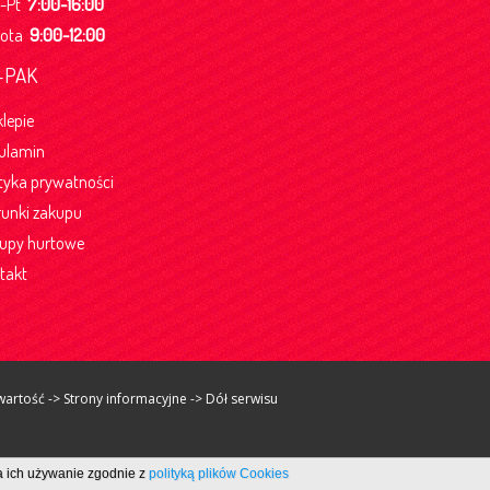
n-Pt
7:00-16:00
bota
9:00-12:00
-PAK
klepie
ulamin
ityka prywatności
unki zakupu
upy hurtowe
takt
rtość -> Strony informacyjne -> Dół serwisu
a ich używanie zgodnie z
polityką plików Cookies