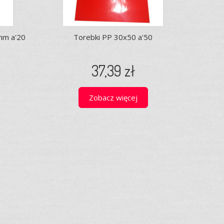
mm a'20
Torebki PP 30x50 a'50
37,39 zł
Zobacz więcej