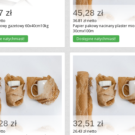
7 zł
45,28 zł
Dodaj do koszyka
Dodaj do koszyka
etto
36.81 zł netto
kowy gazetowy 60x40cm10kg
Papier pakowy nacinany plaster mi
30cmx100m
e natychmiast!
Dostępne natychmiast!
28 zł
32,51 zł
Dodaj do koszyka
Dodaj do koszyka
etto
26.43 zł netto