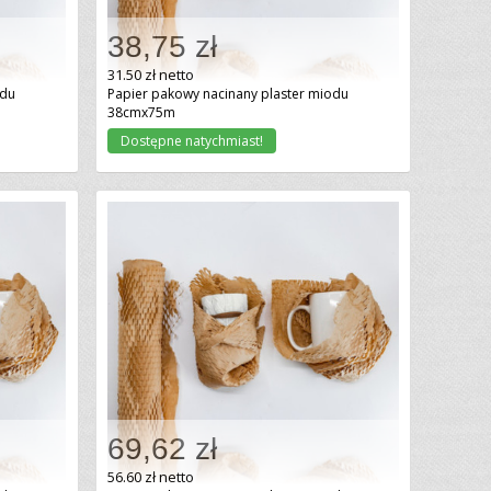
38,75 zł
Dodaj do koszyka
31.50 zł netto
odu
Papier pakowy nacinany plaster miodu
38cmx75m
Dostępne natychmiast!
69,62 zł
Dodaj do koszyka
56.60 zł netto