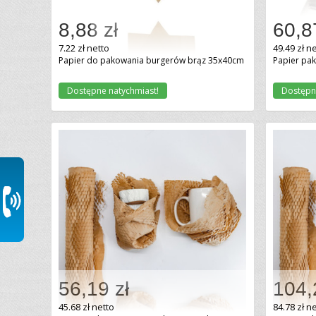
8,88 zł
60,8
Dodaj do koszyka
7.22 zł netto
49.49 zł n
Papier do pakowania burgerów brąz 35x40cm
Papier pa
Dostępne natychmiast!
Dostępn
56,19 zł
104,
Dodaj do koszyka
45.68 zł netto
84.78 zł n