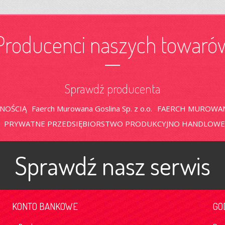
Producenci naszych towaró
Sprawdź producenta
LNOŚCIĄ
Faerch Murowana Goslina Sp. z o.o.
FAERCH MUROWANA
PRYWATNE PRZEDSIĘBIORSTWO PRODUKCYJNO HANDLOWE 
Sprawdź nasz serwis
KONTO BANKOWE
GO