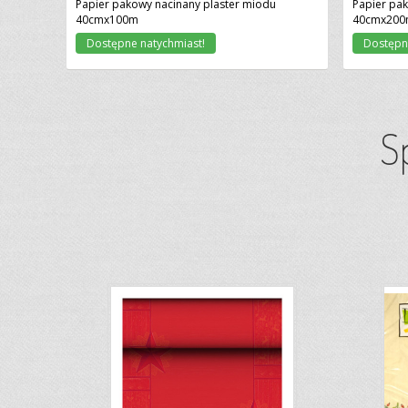
Papier pakowy nacinany plaster miodu
Papier pak
40cmx100m
40cmx200
Dostępne natychmiast!
Dostępn
S